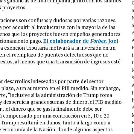
as ganancias de una compañía, junto con los salarios
s proyectos.
aciones son confusas y dudosas por varias razones.
por adquirir al involucrarse con la mayoría de las
 menos que los proyectos fuesen empeños generadores
A
tacionamiento pago.
El colaborador de
Forbes,
Joel
a exención tributaria motivará a la inversión en un
á en el reemplazo de puentes defectuosos que no
uestos, al menos que una transmisión de ingresos esté
ar desarrollos indeseados por parte del sector
to plazo, a un aumento en el PIB medido. Sin embargo,
J
te, “inclusive si la administración de Trump toma
 y desperdicia grandes sumas de dinero, el PIB medido
A
…el dinero que se gasta finalmente debe ser
rá compensado por una contracción en 5, 10 o 20
 Trump resultará en daños, tanto a largo como a
a y economía de la Nación, donde algunos aspectos