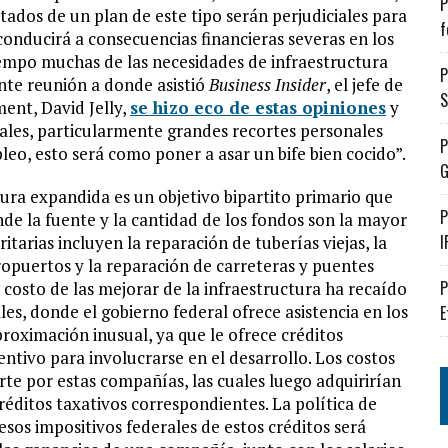
P
ltados de un plan de este tipo serán perjudiciales para
f
onducirá a consecuencias financieras severas en los
empo muchas de las necesidades de infraestructura
P
nte reunión a donde asistió
Business Insider
, el jefe de
S
nt, David Jelly,
se hizo eco de estas opiniones
y
scales, particularmente grandes recortes personales
P
eo, esto será como poner a asar un bife bien cocido”.
G
ctura expandida es un objetivo bipartito primario que
P
nde la fuente y la cantidad de los fondos son la mayor
I
itarias incluyen la reparación de tuberías viejas, la
ropuertos y la reparación de carreteras y puentes
P
 costo de las mejorar de la infraestructura ha recaído
les, donde el gobierno federal ofrece asistencia en los
E
roximación inusual, ya que le ofrece créditos
ntivo para involucrarse en el desarrollo. Los costos
te por estas compañías, las cuales luego adquirirían
réditos taxativos correspondientes. La política de
sos impositivos federales de estos créditos será