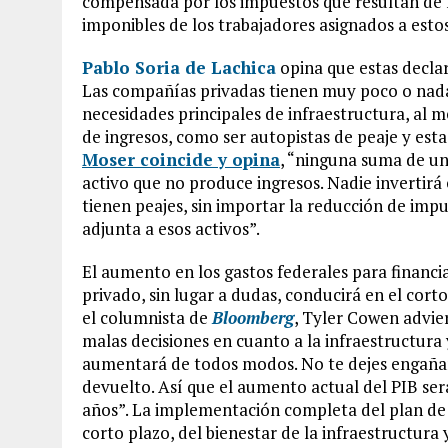
compensada por los impuestos que resultan de l
imponibles de los trabajadores asignados a esto
Pablo Soria de Lachica
opina que estas declar
Las compañías privadas tienen muy poco o nada 
necesidades principales de infraestructura, al
de ingresos, como ser autopistas de peaje y es
Moser coincide y opina
, “ninguna suma de un
activo que no produce ingresos. Nadie invertir
tienen peajes, sin importar la reducción de imp
adjunta a esos activos”.
El aumento en los gastos federales para financi
privado, sin lugar a dudas, conducirá en el cor
el columnista de
Bloomberg
, Tyler Cowen advier
malas decisiones en cuanto a la infraestructura
aumentará de todos modos. No te dejes engañar
devuelto. Así que el aumento actual del PIB se
años”. La implementación completa del plan de
corto plazo, del bienestar de la infraestructur