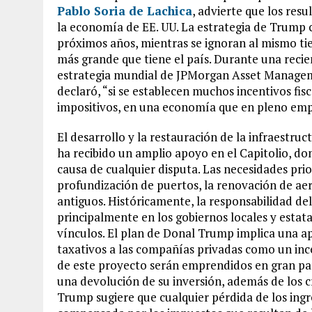
Pablo Soria de Lachica
, advierte que los resu
la economía de EE. UU. La estrategia de Trump c
próximos años, mientras se ignoran al mismo ti
más grande que tiene el país. Durante una recie
estrategia mundial de JPMorgan Asset Manageme
declaró, “si se establecen muchos incentivos fi
impositivos, en una economía que en pleno empl
El desarrollo y la restauración de la infraestru
ha recibido un amplio apoyo en el Capitolio, do
causa de cualquier disputa. Las necesidades prior
profundización de puertos, la renovación de ae
antiguos. Históricamente, la responsabilidad del
principalmente en los gobiernos locales y estata
vínculos. El plan de Donal Trump implica una ap
taxativos a las compañías privadas como un ince
de este proyecto serán emprendidos en gran par
una devolución de su inversión, además de los c
Trump sugiere que cualquier pérdida de los ingre