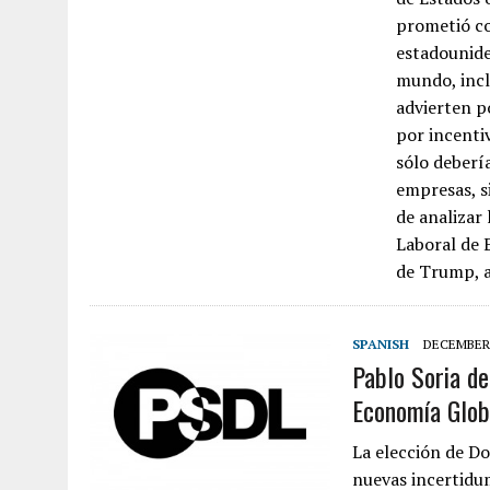
prometió co
estadounide
mundo, inclu
advierten p
por incenti
sólo debería
empresas, s
de analizar 
Laboral de 
de Trump, 
SPANISH
DECEMBER 
Pablo Soria de
Economía Globa
La elección de D
nuevas incertidu