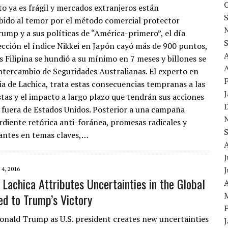
o ya es frágil y mercados extranjeros están
bido al temor por el método comercial protector
ump y a sus políticas de “América-primero”, el día
lección el índice Nikkei en Japón cayó más de 900 puntos,
es Filipina se hundió a su mínimo en 7 meses y billones se
A
ntercambio de Seguridades Australianas. El experto en
ria de Lachica, trata estas consecuencias tempranas a las
tas y el impacto a largo plazo que tendrán sus acciones
 fuera de Estados Unidos. Posterior a una campaña
diente retórica anti-foránea, promesas radicales y
antes en temas claves,…
J
4, 2016
 Lachica Attributes Uncertainties in the Global
A
d to Trump’s Victory
Donald Trump as U.S. president creates new uncertainties