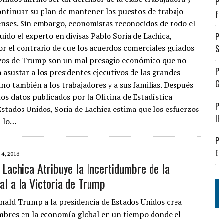
P
ntinuar su plan de mantener los puestos de trabajo
f
nses. Sin embargo, economistas reconocidos de todo el
ido el experto en divisas Pablo Soria de Lachica,
P
or el contrario de que los acuerdos comerciales guiados
S
vos de Trump son un mal presagio económico que no
P
 asustar a los presidentes ejecutivos de las grandes
G
ino también a los trabajadores y a sus familias. Después
los datos publicados por la Oficina de Estadística
P
Estados Unidos, Soria de Lachica estima que los esfuerzos
I
a lo…
P
E
4, 2016
 Lachica Atribuye la Incertidumbre de la
l a la Victoria de Trump
onald Trump a la presidencia de Estados Unidos crea
mbres en la economía global en un tiempo donde el