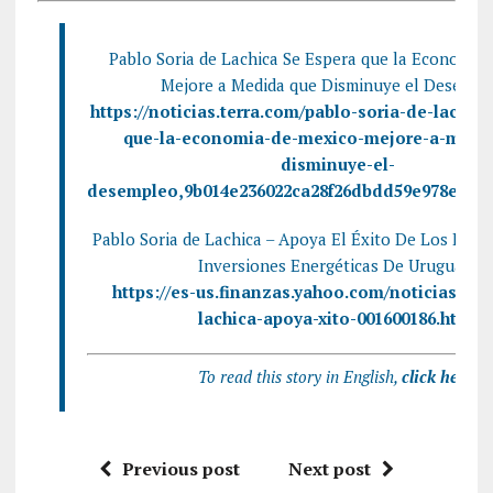
Pablo Soria de Lachica Se Espera que la Economía
Mejore a Medida que Disminuye el Desempl
https://noticias.terra.com/pablo-soria-de-lachic
que-la-economia-de-mexico-mejore-a-medi
disminuye-el-
desempleo,9b014e236022ca28f26dbdd59e978e40ey
Pablo Soria de Lachica – Apoya El Éxito De Los Esfu
Inversiones Energéticas De Uruguay:
https://es-us.finanzas.yahoo.com/noticias/pab
lachica-apoya-xito-001600186.html
To read this story in English,
click here
.
Previous post
Next post