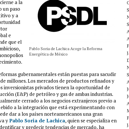
cierne a la
o un paso
itivo y a
ortunidad
ctor
bal e
A
nde que el
mbicioso,
Pablo Soria de Lachica Acoge la Reforma
Energética de México
 monopolios
recimiento.
 reformas gubernamentales están puestas para sacudir
 de millones. Los mercados de productos refinados y
os inversionistas privados tienen la oportunidad de
J
ducción (E&P) de petróleo y gas de ambas industrias.
rtualmente cerrado a los negocios extranjeros previo a
A
debido a la integración que está experimentando con
ede dar a los países norteamericanos una gran
va y
Pablo Soria de Lachica
, quien se especializa en
entificar y predecir tendencias de mercado, ha