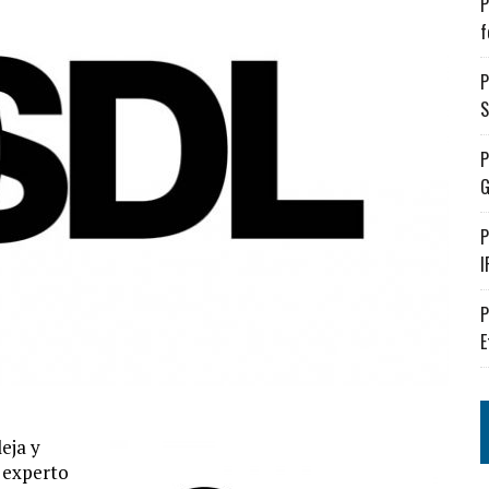
P
f
P
S
P
G
P
I
P
E
eja y
o experto